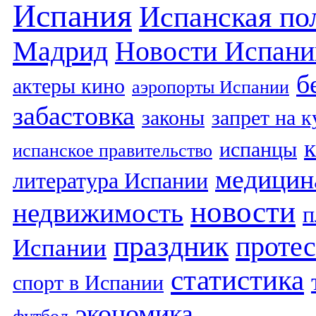
Испания
Испанская по
Мадрид
Новости Испани
б
актеры кино
аэропорты Испании
забастовка
законы
запрет на 
испанцы
испанское правительство
медицин
литература Испании
новости
недвижимость
п
праздник
протес
Испании
статистика
спорт в Испании
экономика