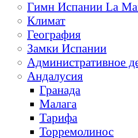
Гимн Испании La Mar
Климат
География
Замки Испании
Административное д
Андалусия
Гранада
Малага
Тарифа
Торремолинос