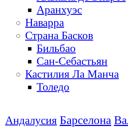
Аранхуэс
Наварра
Страна Басков
Бильбао
Сан-Себастьян
Кастилия Ла Манча
Толедо
Барселона
Ва
Андалусия