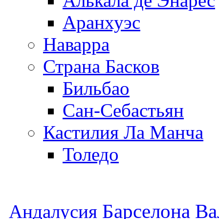
Алькала де Энарес
Аранхуэс
Наварра
Страна Басков
Бильбао
Сан-Себастьян
Кастилия Ла Манча
Толедо
Барселона
Ва
Андалусия