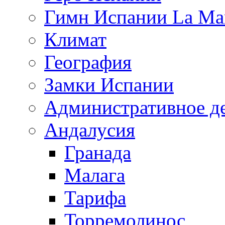
Гимн Испании La Mar
Климат
География
Замки Испании
Административное д
Андалусия
Гранада
Малага
Тарифа
Торремолинос