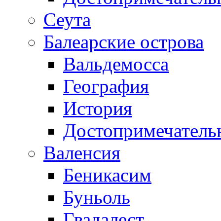
Сеута
Балеарские острова
Вальдемосса
География
История
Достопримечатель
Валенсия
Беникасим
Буньоль
Гвадалест