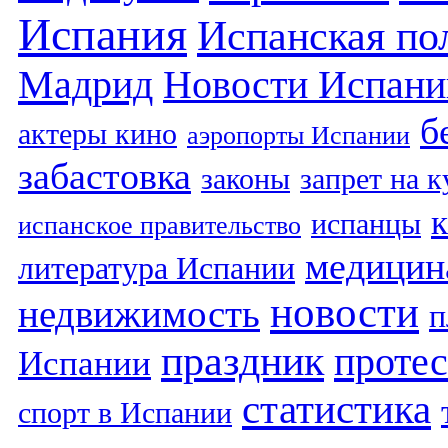
Испания
Испанская по
Мадрид
Новости Испани
б
актеры кино
аэропорты Испании
забастовка
законы
запрет на 
испанцы
испанское правительство
медицин
литература Испании
новости
недвижимость
п
праздник
протес
Испании
статистика
спорт в Испании