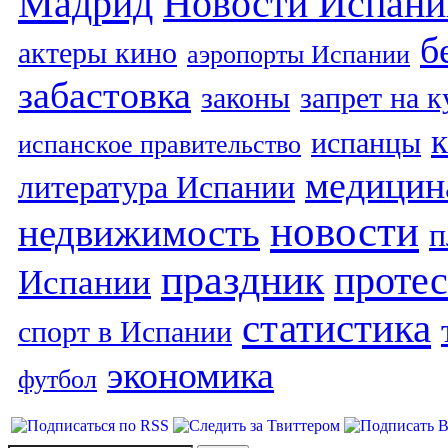
Мадрид
Новости Испани
б
актеры кино
аэропорты Испании
забастовка
законы
запрет на 
испанцы
испанское правительство
медицин
литература Испании
новости
недвижимость
п
праздник
протес
Испании
статистика
спорт в Испании
экономика
футбол