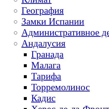
География
Замки Испании
Административное д
Андалусия
Гранада
Малага
Тарифа
Торремолинос
Кадис
Херес-де-ла-Фронт