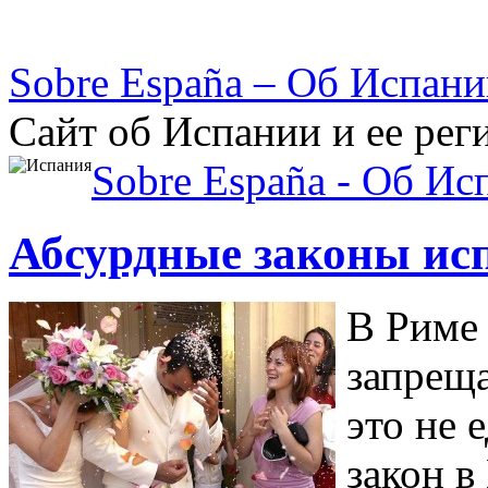
Sobre España – Об Испан
Сайт об Испании и ее рег
Sobre España - Об Ис
Абсурдные законы ис
В Риме 
запреща
это не
закон в