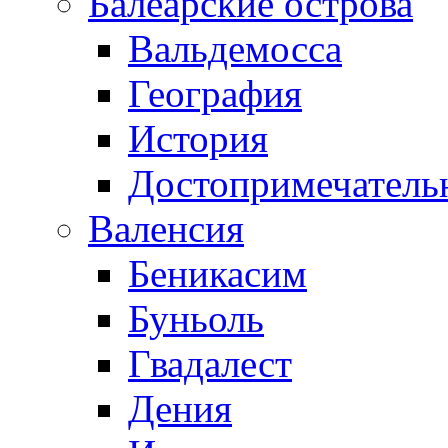
Балеарские острова
Вальдемосса
География
История
Достопримечатель
Валенсия
Беникасим
Буньоль
Гвадалест
Дения