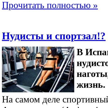
Прочитать полностью »
Нудисты и спортзал!?
В Испа
нудист
наготы
жизнь.
На самом деле спортивный