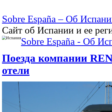
Sobre España – Об Испан
Сайт об Испании и ее рег
Sobre España - Об Ис
Поезда компании REN
отели