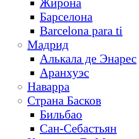
Жирона
Барселона
Barcelona para ti
Мадрид
Алькала де Энарес
Аранхуэс
Наварра
Страна Басков
Бильбао
Сан-Себастьян