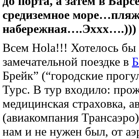
до порта, а затем в Барс
средиземное море…пля
набережная….Эххх….)))
Всем Hola!!! Хотелось бы 
замечательной поездке в
Б
Брейк” (“городские прогу
Турс. В тур входило: прож
медицинская страховка, а
(авиакомпания Трансаэро)
нам и не нужен был, от а