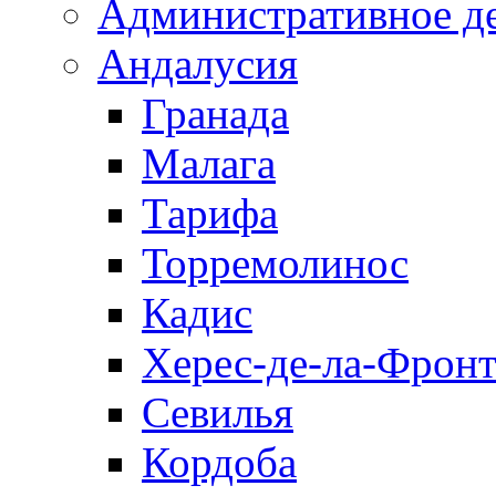
Административное д
Андалусия
Гранада
Малага
Тарифа
Торремолинос
Кадис
Херес-де-ла-Фронт
Севилья
Кордоба