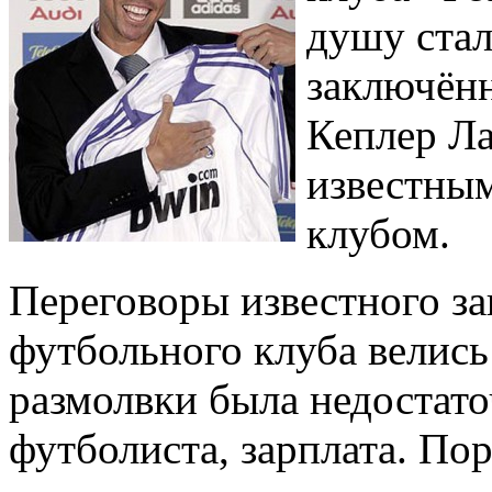
душу стал
заключён
Кеплер Ла
известным
клубом.
Переговоры известного за
футбольного клуба велис
размолвки была недостат
футболиста, зарплата. По