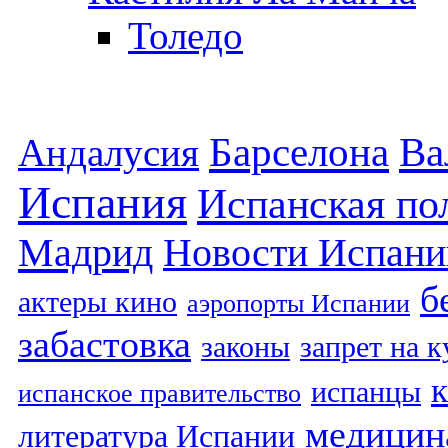
Толедо
Барселона
Ва
Андалусия
Испания
Испанская по
Мадрид
Новости Испани
б
актеры кино
аэропорты Испании
забастовка
законы
запрет на 
испанцы
испанское правительство
медицин
литература Испании