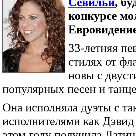
Севильи
, б
конкурсе мо
Евровидение
33-летняя пе
стилях от фл
новы с двус
популярных песен и танце
Она исполняла дуэты с т
исполнителями как Дэвид 
этом году получила Лати