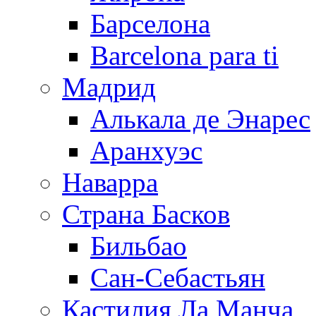
Барселона
Barcelona para ti
Мадрид
Алькала де Энарес
Аранхуэс
Наварра
Страна Басков
Бильбао
Сан-Себастьян
Кастилия Ла Манча