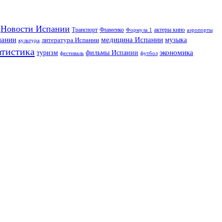
Новости Испании
Транспорт
Фламенко
актеры кино
Формула 1
аэропорты
пании
медицина Испании
музыка
литература Испании
культура
атистика
экономика
туризм
фильмы Испании
фестиваль
футбол