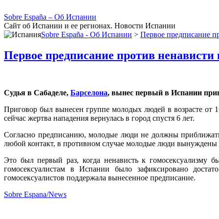
Sobre España – Об Испании
Сайт об Испании и ее регионах. Новости Испании
Sobre España - Об Испании
>
Первое предписание п
Первое предписание против ненависти 
Судья в Сабаделе,
Барселона
, вынес первый в Испании при
Приговор был вынесен группе молодых людей в возрасте от 16
сейчас жертва нападения вернулась в город спустя 6 лет.
Согласно предписанию, молодые люди не должны приближатьс
любой контакт, в противном случае молодые люди вынуждены б
Это был первый раз, когда ненависть к гомосексуализму 
гомосексуалистам в Испании было зафиксировано достато
гомосексуалистов поддержала вынесенное предписание.
Sobre Espana/News