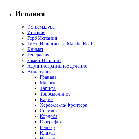
Испания
Эстремадура
История
Герб Испании
Гимн Испании La Marcha Real
Климат
География
Замки Испании
Административное деление
Андалусия
Гранада
Малага
Тарифа
Торремолинос
Кадис
Херес-де-ла-Фронтера
Севилья
Кордоба
География
Рельеф
Климат
История