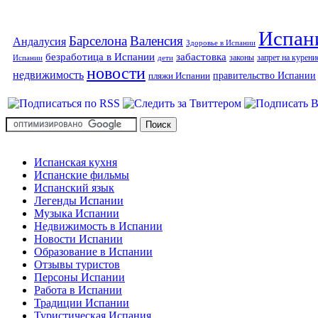
Испан
Барселона
Валенсия
Андалусия
Здоровье в Испании
безработица в Испании
забастовка
законы
запрет на курени
Испании
дети
новости
недвижимость
правительство Испании
пляжи Испании
Испанская кухня
Испанские фильмы
Испанский язык
Легенды Испании
Музыка Испании
Недвижимость в Испании
Новости Испании
Образование в Испании
Отзывы туристов
Персоны Испании
Работа в Испании
Традиции Испании
Туристическая Испания