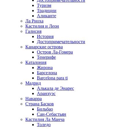
Достопримечательности
Туризм
Традиции
Аликанте
Ла Риоха
Кастилия и Леон
Галисия
История
Достопримечательности
Канарские острова
Остров Ла-Гомера
Тенерифе
Каталония
Жирона
Барселона
Barcelona para ti
Мадрид
Алькала де Энарес
Аранхуэс
Наварра
Страна Басков
Бильбао
Сан-Себастьян
Кастилия Ла Манча
Толедо