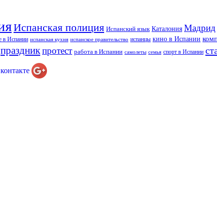
ия
Испанская полиция
Мадрид
Каталония
Испанский язык
ком
кино в Испании
е в Испании
испанцы
испанская кухня
испанское правительство
праздник
ст
протест
работа в Испании
спорт в Испании
самолеты
семья