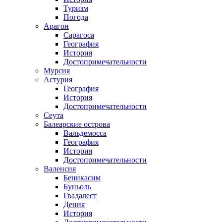
Туризм
Погода
Арагон
Сарагоса
География
История
Достопримечательности
Мурсия
Астурия
География
История
Достопримечательности
Сеута
Балеарские острова
Вальдемосса
География
История
Достопримечательности
Валенсия
Беникасим
Буньоль
Гвадалест
Дения
История