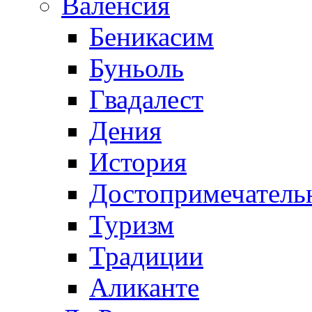
Валенсия
Беникасим
Буньоль
Гвадалест
Дения
История
Достопримечатель
Туризм
Традиции
Аликанте