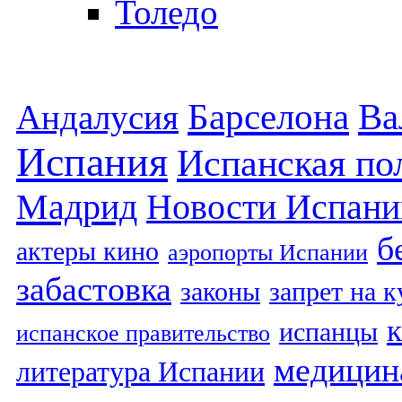
Толедо
Барселона
Ва
Андалусия
Испания
Испанская по
Мадрид
Новости Испани
б
актеры кино
аэропорты Испании
забастовка
законы
запрет на 
испанцы
испанское правительство
медицин
литература Испании