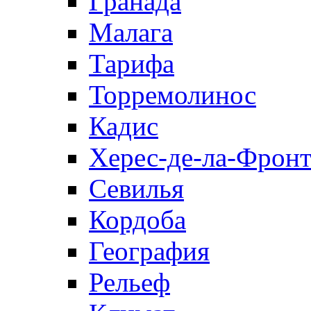
Гранада
Малага
Тарифа
Торремолинос
Кадис
Херес-де-ла-Фронт
Севилья
Кордоба
География
Рельеф