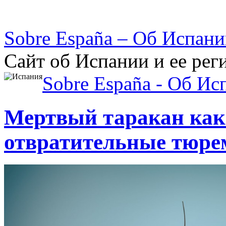
Sobre España – Об Испан
Сайт об Испании и ее рег
Sobre España - Об Ис
Мертвый таракан как
отвратительные тюре