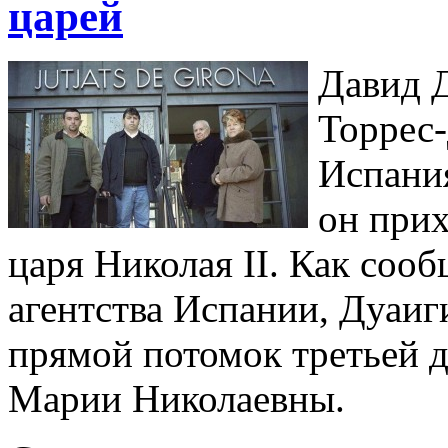
царей
Давид Д
Торрес-
Испания
он прих
царя Николая II. Как со
агентства Испании, Дуаиги
прямой потомок третьей 
Марии Николаевны.