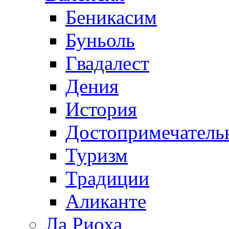
Беникасим
Буньоль
Гвадалест
Дения
История
Достопримечатель
Туризм
Традиции
Аликанте
Ла Риоха