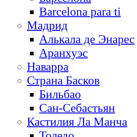
Barcelona para ti
Мадрид
Алькала де Энарес
Аранхуэс
Наварра
Страна Басков
Бильбао
Сан-Себастьян
Кастилия Ла Манча
Толедо