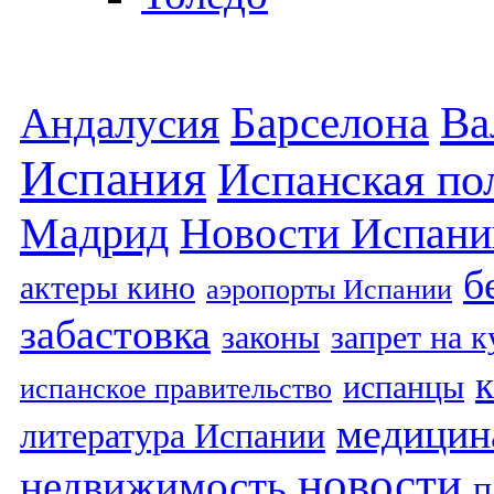
Барселона
Ва
Андалусия
Испания
Испанская по
Мадрид
Новости Испани
б
актеры кино
аэропорты Испании
забастовка
законы
запрет на 
испанцы
испанское правительство
медицин
литература Испании
новости
недвижимость
п