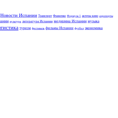
Новости Испании
Транспорт
Фламенко
актеры кино
Формула 1
аэропорты
пании
медицина Испании
музыка
литература Испании
культура
атистика
экономика
туризм
фильмы Испании
фестиваль
футбол