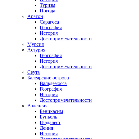
Туризм
Погода
Арагон
Сарагоса
География
История
Достопримечательности
Мурсия
Астурия
География
История
Достопримечательности
Сеута
Балеарские острова
Вальдемосса
География
История
Достопримечательности
Валенсия
Беникасим
Буньоль
Гвадалест
Дения
История