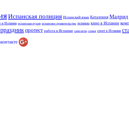
ия
Испанская полиция
Мадрид
Каталония
Испанский язык
ком
кино в Испании
е в Испании
испанцы
испанская кухня
испанское правительство
праздник
ст
протест
работа в Испании
спорт в Испании
самолеты
семья