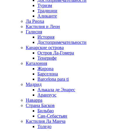
Достопримечательности
Туризм
Традиции
Аликанте
Ла Риоха
Кастилия и Леон
Галисия
История
Достопримечательности
Канарские острова
Остров Ла-Гомера
Тенерифе
Каталония
Жирона
Барселона
Barcelona para ti
Мадрид
Алькала де Энарес
Аранхуэс
Наварра
Страна Басков
Бильбао
Сан-Себастьян
Кастилия Ла Манча
Толедо