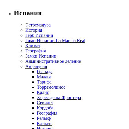
Испания
Эстремадура
История
Герб Испании
Гимн Испании La Marcha Real
Климат
География
Замки Испании
Административное деление
Андалусия
Гранада
Малага
Тарифа
Торремолинос
Кадис
Херес-де-ла-Фронтера
Севилья
Кордоба
География
Рельеф
Климат
История