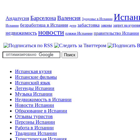
Испан
Барселона
Валенсия
Андалусия
Здоровье в Испании
безработица в Испании
забастовка
законы
запрет на курени
Испании
дети
новости
недвижимость
правительство Испании
пляжи Испании
Испанская кухня
Испанские фильмы
Испанский язык
Легенды Испании
Музыка Испании
Недвижимость в Испании
Новости Испании
Образование в Испании
Отзывы туристов
Персоны Испании
Работа в Испании
Традиции Испании
Туристическая Испания