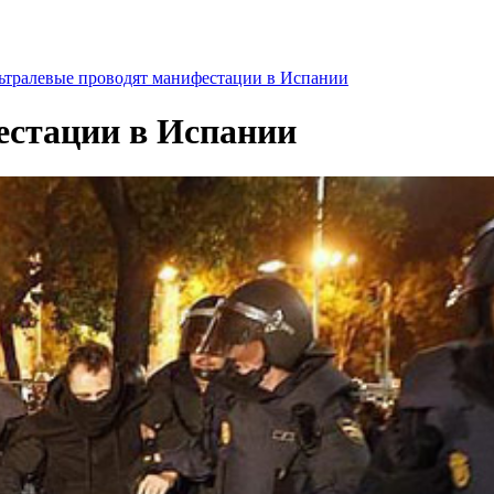
ьтралевые проводят манифестации в Испании
естации в Испании