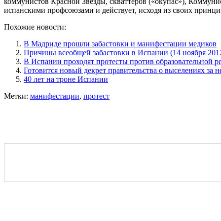
коммунистов Красной Звезды, скваттеров («окупас»), Коммуни
испанскими профсоюзами и действует, исходя из своих принци
Похожие новости:
В Мадриде прошли забастовки и манифестации медиков
Причины всеобщей забастовки в Испании (14 ноября 2012
В Испании проходят протесты против образовательной 
Готовится новый декрет правительства о выселениях за н
40 лет на троне Испании
Метки:
манифестации
,
протест