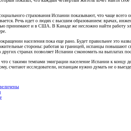
который показал, что каждый четвертый житель хочет найти себе
оциального страхования Испании показывают, что чаще всего он
вается. Речь идет о людях с высшим образованием: врачах, инже
стью принимают и в США. В Канаде же несложно найти работу э
ре.
 сокращении населения пока еще рано. Будет правильнее это наз
ожительные стороны: работая за границей, испанцы повышают с
 в других странах позволяет Испании сэкономить на выплатах по
 что с такими темпами эмиграции население Испании к концу де
му, считают исследователи, испанцам нужно думать не о выезде 
увеличены
и
е