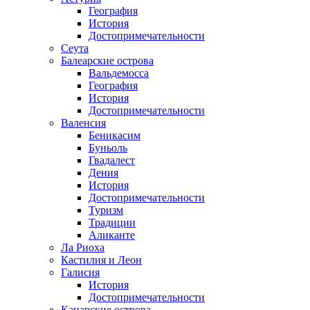
География
История
Достопримечательности
Сеута
Балеарские острова
Вальдемосса
География
История
Достопримечательности
Валенсия
Беникасим
Буньоль
Гвадалест
Дения
История
Достопримечательности
Туризм
Традиции
Аликанте
Ла Риоха
Кастилия и Леон
Галисия
История
Достопримечательности
Канарские острова