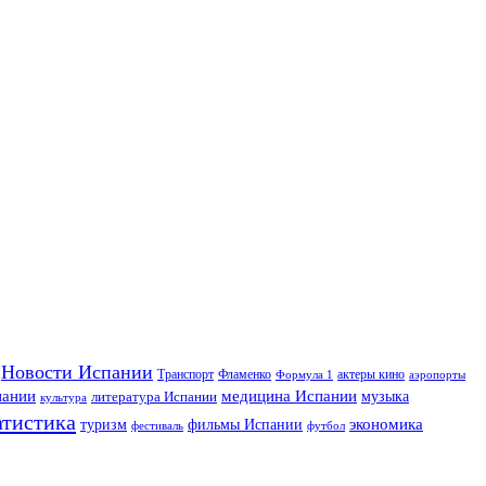
Новости Испании
Транспорт
Фламенко
актеры кино
Формула 1
аэропорты
пании
медицина Испании
музыка
литература Испании
культура
атистика
экономика
туризм
фильмы Испании
фестиваль
футбол