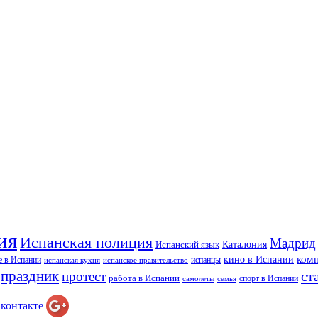
ия
Испанская полиция
Мадрид
Каталония
Испанский язык
ком
кино в Испании
е в Испании
испанцы
испанская кухня
испанское правительство
праздник
ст
протест
работа в Испании
спорт в Испании
самолеты
семья