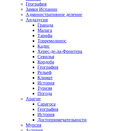
География
Замки Испании
Административное деление
Андалусия
Гранада
Малага
Тарифа
Торремолинос
Кадис
Херес-де-ла-Фронтера
Севилья
Кордоба
География
Рельеф
Климат
История
Туризм
Погода
Арагон
Сарагоса
География
История
Достопримечательности
Мурсия
Астурия