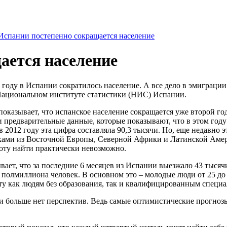
Испании постепенно сокращается население
ается население
году в Испании сократилось население. А все дело в эмиграции
Национальном институте статистики (НИС) Испании.
показывает, что испанское население сокращается уже второй го
предварительные данные, которые показывают, что в этом году
 в 2012 году эта цифра составляла 90,3 тысячи. Но, еще недав
ами из Восточной Европы, Северной Африки и Латинской Амери
аботу найти практически невозможно.
вает, что за последние 6 месяцев из Испании выезжало 43 тысячи
е полмиллиона человек. В основном это – молодые люди от 25 до
ту как людям без образования, так и квалифицированным специа
и больше нет перспектив. Ведь самые оптимистические прогнозы