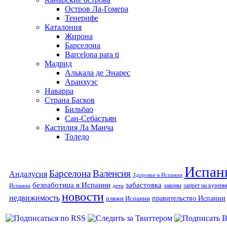
Остров Ла-Гомера
Тенерифе
Каталония
Жирона
Барселона
Barcelona para ti
Мадрид
Алькала де Энарес
Аранхуэс
Наварра
Страна Басков
Бильбао
Сан-Себастьян
Кастилия Ла Манча
Толедо
Испан
Барселона
Валенсия
Андалусия
Здоровье в Испании
безработица в Испании
забастовка
законы
запрет на курени
Испании
дети
новости
недвижимость
правительство Испании
пляжи Испании