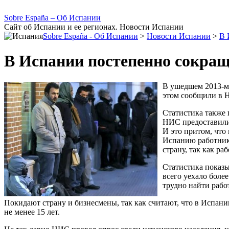
Sobre España – Об Испании
Сайт об Испании и ее регионах. Новости Испании
Sobre España - Об Испании
>
Новости Испании
>
В 
В Испании постепенно сокращ
В ушедшем 2013-м 
этом сообщили в 
Статистика также 
НИС предоставили 
И это притом, что
Испанию работник
страну, так как р
Статистика показы
всего уехало боле
трудно найти рабо
Покидают страну и бизнесмены, так как считают, что в Испани
не менее 15 лет.