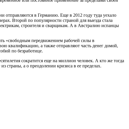
 временное или постоянное применение за пределами своей
и отправляются в Германию. Еще в 2012 году туда уехало
нерах. Второй по популярности страной для выезда стала
лектрикам, строителя и сварщикам. А в Австралию испанцы
вать «свободным передвижением рабочей силы в
вою квалификацию, а также отправляют часть денег домой,
собий по безработице.
сятилетия сократится еще на миллион человек. А кто же тогда
из страны, а о преодолении кризиса в ее пределах.