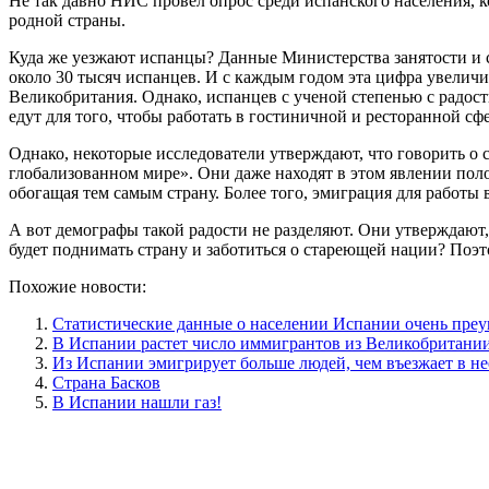
Не так давно НИС провел опрос среди испанского населения, 
родной страны.
Куда же уезжают испанцы? Данные Министерства занятости и с
около 30 тысяч испанцев. И с каждым годом эта цифра увеличи
Великобритания. Однако, испанцев с ученой степенью с радо
едут для того, чтобы работать в гостиничной и ресторанной сфе
Однако, некоторые исследователи утверждают, что говорить о
глобализованном мире». Они даже находят в этом явлении пол
обогащая тем самым страну. Более того, эмиграция для работы
А вот демографы такой радости не разделяют. Они утверждают,
будет поднимать страну и заботиться о стареющей нации? Поэто
Похожие новости:
Статистические данные о населении Испании очень пре
В Испании растет число иммигрантов из Великобритани
Из Испании эмигрирует больше людей, чем въезжает в не
Страна Басков
В Испании нашли газ!