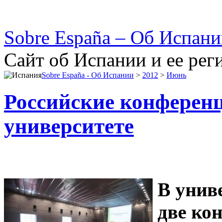
Sobre España – Об Испан
Сайт об Испании и ее рег
Sobre España - Об Испании
>
2012
>
Июнь
Российские конференц
университете
В унив
две ко