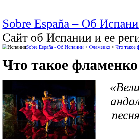
Sobre España – Об Испан
Сайт об Испании и ее рег
Sobre España - Об Испании
>
Фламенко
>
Что такое 
Что такое фламенко
«Вели
андал
песня