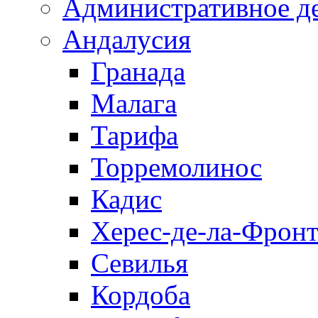
Административное д
Андалусия
Гранада
Малага
Тарифа
Торремолинос
Кадис
Херес-де-ла-Фронт
Севилья
Кордоба