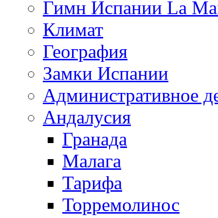
Гимн Испании La Mar
Климат
География
Замки Испании
Административное д
Андалусия
Гранада
Малага
Тарифа
Торремолинос