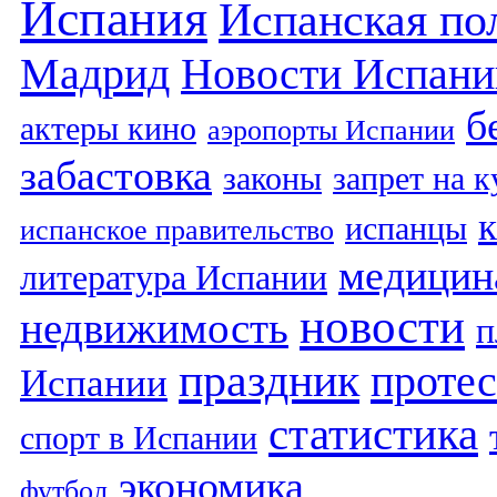
Испания
Испанская по
Мадрид
Новости Испани
б
актеры кино
аэропорты Испании
забастовка
законы
запрет на 
испанцы
испанское правительство
медицин
литература Испании
новости
недвижимость
п
праздник
протес
Испании
статистика
спорт в Испании
экономика
футбол