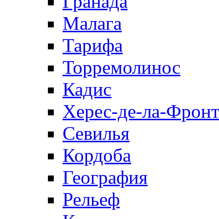
Гранада
Малага
Тарифа
Торремолинос
Кадис
Херес-де-ла-Фронт
Севилья
Кордоба
География
Рельеф