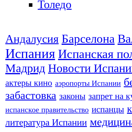
Толедо
Барселона
Ва
Андалусия
Испания
Испанская по
Мадрид
Новости Испани
б
актеры кино
аэропорты Испании
забастовка
законы
запрет на 
испанцы
испанское правительство
медицин
литература Испании