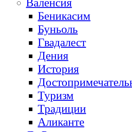
Валенсия
Беникасим
Буньоль
Гвадалест
Дения
История
Достопримечатель
Туризм
Традиции
Аликанте