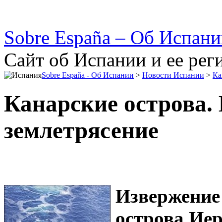
Sobre España – Об Испан
Сайт об Испании и ее рег
Sobre España - Об Испании
>
Новости Испании
>
Ка
Канарские острова.
землетрясение
Извержение
острова Иер