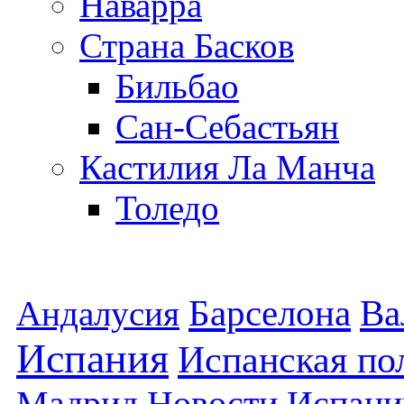
Наварра
Страна Басков
Бильбао
Сан-Себастьян
Кастилия Ла Манча
Толедо
Барселона
Ва
Андалусия
Испания
Испанская по
Мадрид
Новости Испани