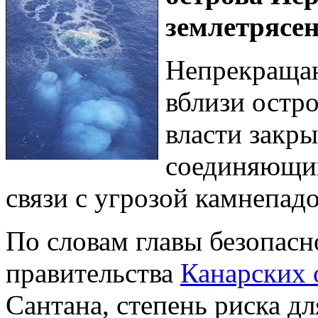
землетрясен
Непрекращаю
вблизи остр
власти закры
соединяющий
связи с угрозой камнепадо
По словам главы безопас
правительства
Канарских 
Сантана, степень риска дл