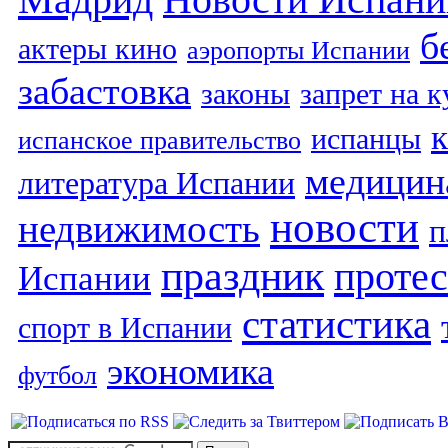
б
актеры кино
аэропорты Испании
забастовка
законы
запрет на 
испанцы
испанское правительство
медицин
литература Испании
новости
недвижимость
п
праздник
протес
Испании
статистика
спорт в Испании
экономика
футбол