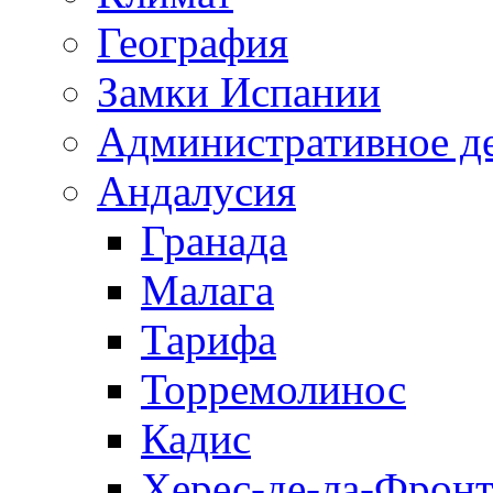
География
Замки Испании
Административное д
Андалусия
Гранада
Малага
Тарифа
Торремолинос
Кадис
Херес-де-ла-Фронт