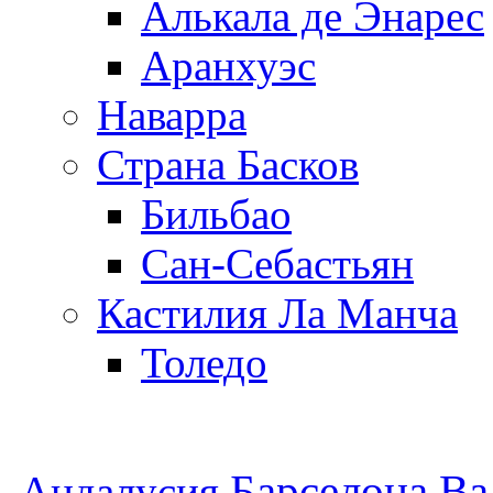
Алькала де Энарес
Аранхуэс
Наварра
Страна Басков
Бильбао
Сан-Себастьян
Кастилия Ла Манча
Толедо
Барселона
Ва
Андалусия