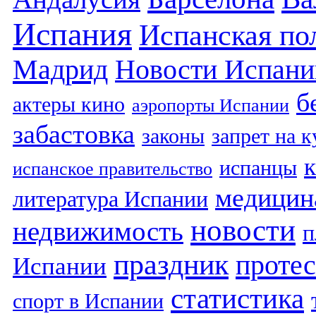
Испания
Испанская по
Мадрид
Новости Испани
б
актеры кино
аэропорты Испании
забастовка
законы
запрет на 
испанцы
испанское правительство
медицин
литература Испании
новости
недвижимость
п
праздник
протес
Испании
статистика
спорт в Испании