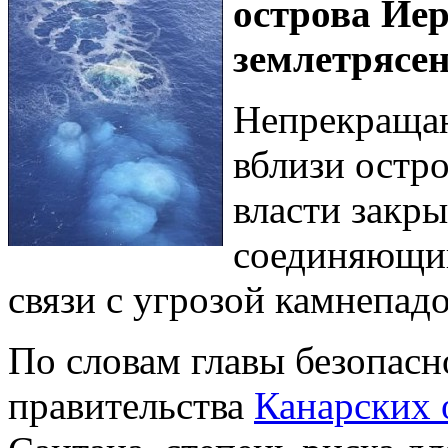
острова Иер
землетрясен
Непрекращаю
вблизи остр
власти закры
соединяющий
связи с угрозой камнепадо
По словам главы безопас
правительства
Канарских 