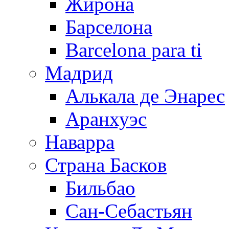
Жирона
Барселона
Barcelona para ti
Мадрид
Алькала де Энарес
Аранхуэс
Наварра
Страна Басков
Бильбао
Сан-Себастьян