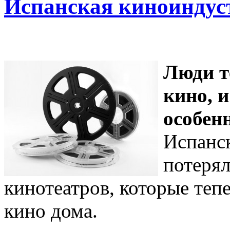
Испанская киноиндуст
Люди т
кино, 
особенн
Испанск
потерял
кинотеатров, которые теп
кино дома.