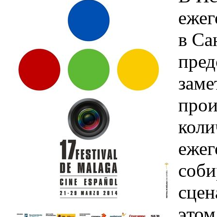
ежег
в Са
пред
заме
прои
коли
ежег
соби
сцен
этом