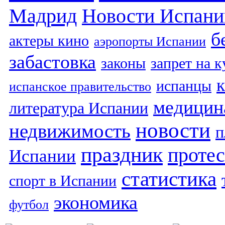
Мадрид
Новости Испани
б
актеры кино
аэропорты Испании
забастовка
законы
запрет на 
испанцы
испанское правительство
медицин
литература Испании
новости
недвижимость
п
праздник
протес
Испании
статистика
спорт в Испании
экономика
футбол