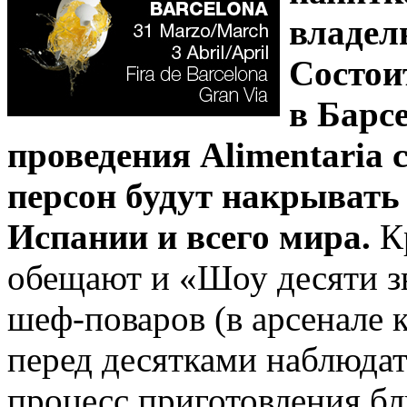
владел
Состои
в Барс
проведения Alimentaria
персон будут накрывать
Испании и всего мира.
Кр
обещают и «Шоу десяти зв
шеф-поваров (в арсенале 
перед десятками наблюда
процесс приготовления бл