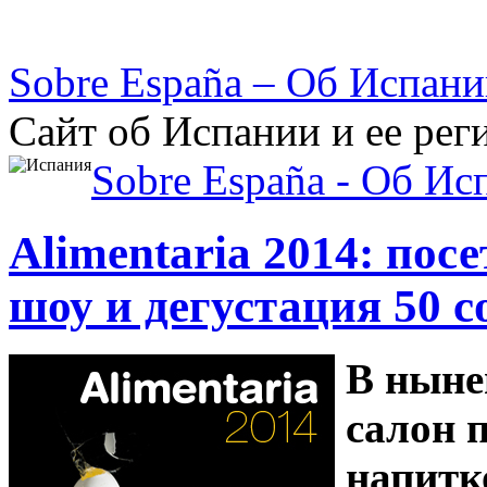
Sobre España – Об Испан
Сайт об Испании и ее рег
Sobre España - Об Ис
Alimentaria 2014: пос
шоу и дегустация 50 с
В ныне
салон 
напитко