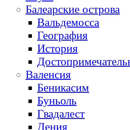
Балеарские острова
Вальдемосса
География
История
Достопримечатель
Валенсия
Беникасим
Буньоль
Гвадалест
Дения