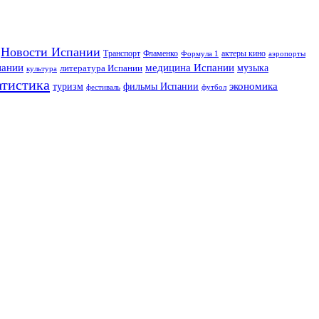
Новости Испании
Транспорт
Фламенко
актеры кино
Формула 1
аэропорты
пании
медицина Испании
музыка
литература Испании
культура
атистика
экономика
туризм
фильмы Испании
фестиваль
футбол