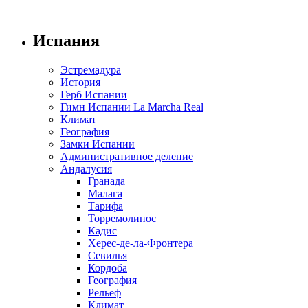
Испания
Эстремадура
История
Герб Испании
Гимн Испании La Marcha Real
Климат
География
Замки Испании
Административное деление
Андалусия
Гранада
Малага
Тарифа
Торремолинос
Кадис
Херес-де-ла-Фронтера
Севилья
Кордоба
География
Рельеф
Климат