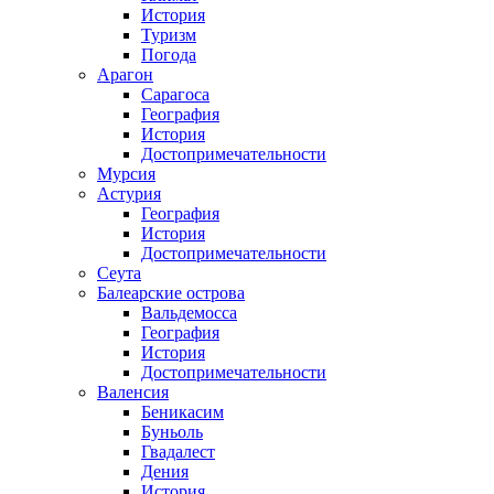
История
Туризм
Погода
Арагон
Сарагоса
География
История
Достопримечательности
Мурсия
Астурия
География
История
Достопримечательности
Сеута
Балеарские острова
Вальдемосса
География
История
Достопримечательности
Валенсия
Беникасим
Буньоль
Гвадалест
Дения
История