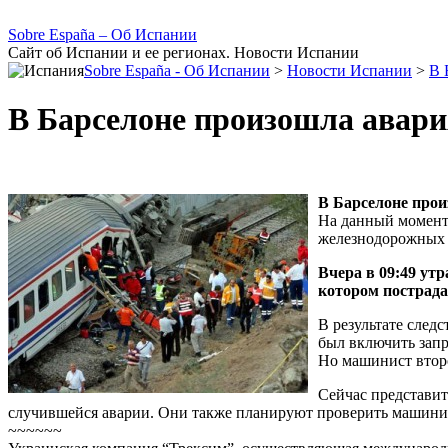
Sobre España – Об Испании
Сайт об Испании и ее регионах. Новости Испании
Sobre España - Об Испании
>
Новости Испании
>
В 
В Барселоне произошла авария
В Барселоне прои
На данный момент 
железнодорожных 
Вчера в 09:49 утр
котором пострада
В результате след
был включить запр
Но машинист второ
Сейчас представит
случившейся аварии. Они также планируют проверить машинис
~~~~~~