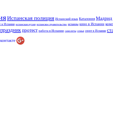
ия
Испанская полиция
Мадрид
Каталония
Испанский язык
ком
кино в Испании
е в Испании
испанцы
испанская кухня
испанское правительство
праздник
ст
протест
работа в Испании
спорт в Испании
самолеты
семья