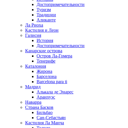
Достопримечательности
Туризм
Традиции
Аликанте
Ла Риоха
Кастилия и Леон
Галисия
История
Достопримечательности
Канарские острова
Остров Ла-Гомера
Тенерифе
Каталония
Жирона
Барселона
Barcelona para ti
Мадрид
Алькала де Энарес
Аранхуэс
Наварра
Страна Басков
Бильбао
Сан-Себастьян
Кастилия Ла Манча
Толедо