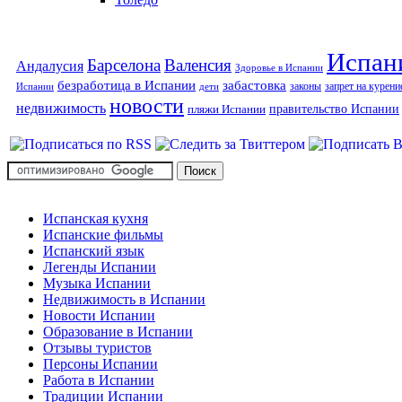
Испан
Барселона
Валенсия
Андалусия
Здоровье в Испании
безработица в Испании
забастовка
законы
запрет на курени
Испании
дети
новости
недвижимость
правительство Испании
пляжи Испании
Испанская кухня
Испанские фильмы
Испанский язык
Легенды Испании
Музыка Испании
Недвижимость в Испании
Новости Испании
Образование в Испании
Отзывы туристов
Персоны Испании
Работа в Испании
Традиции Испании