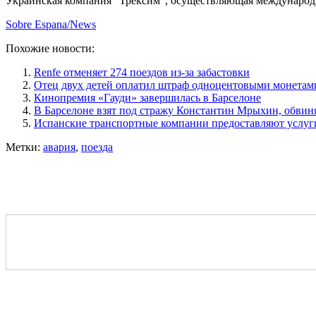
Украинская компания “Трексим”, осуществляющая междунаро
Sobre Espana/News
Похожие новости:
Renfe отменяет 274 поездов из-за забастовки
Отец двух детей оплатил штраф одноцентовыми монетам
Кинопремия «Гауди» завершилась в Барселоне
В Барселоне взят под стражу Константин Мрыхин, обвин
Испанские транспортные компании предоставляют услуг
Метки:
авария
,
поезда