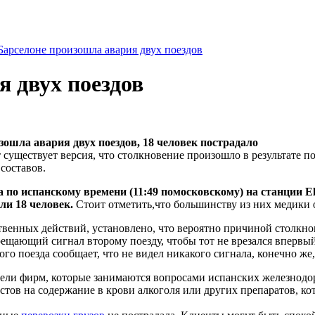
Барселоне произошла авария двух поездов
 двух поездов
зошла авария двух поездов, 18 человек пострадало
существует версия, что столкновение произошло в результате 
составов.
а по испанскому времени (11:49 помосковскому) на станции El 
ли 18 человек.
Стоит отметить,что большинству из них медики 
ственных действий, установлено, что вероятно причиной столкн
ещающий сигнал второму поезду, чтобы тот не врезался впервый
го поезда сообщает, что не видел никакого сигнала, конечно же
ели фирм, которые занимаются вопросами испанских железнодо
тов на содержание в крови алкоголя или других препаратов, к