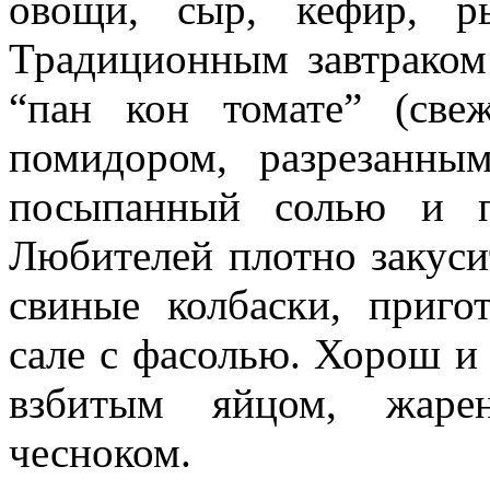
овощи, сыр, кефир, р
Традиционным завтрако
“пан кон томате” (све
помидором, разрезанны
посыпанный солью и п
Любителей плотно закус
свиные колбаски, приг
сале с фасолью. Хорош и 
взбитым яйцом, жар
чесноком.