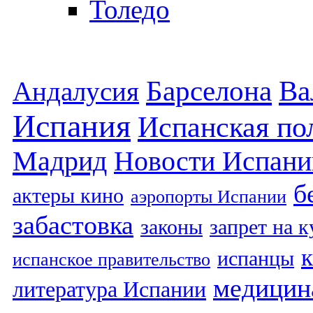
Толедо
Барселона
Ва
Андалусия
Испания
Испанская по
Мадрид
Новости Испани
б
актеры кино
аэропорты Испании
забастовка
законы
запрет на 
испанцы
испанское правительство
медицин
литература Испании