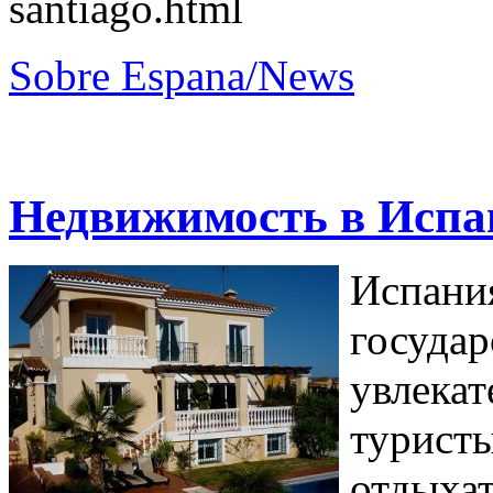
santiago.html
Sobre Espana/News
Недвижимость в Испа
Испани
госуд
увлек
турист
отды