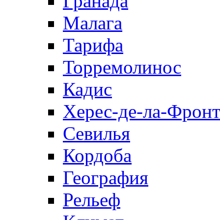
Гранада
Малага
Тарифа
Торремолинос
Кадис
Херес-де-ла-Фронт
Севилья
Кордоба
География
Рельеф