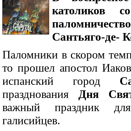
католиков с
паломничес
Сантьяго-де- К
Паломники в скором темп
то прошел апостол Иаков 
испанский город
С
празднования
Дня Свя
важный праздник для
галисийцев.