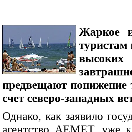
Жаркое и
туристам 
высоких
завтра
предвещают понижение т
счет северо-западных ве
Однако, как заявило госу
агентство AEMET, уже к