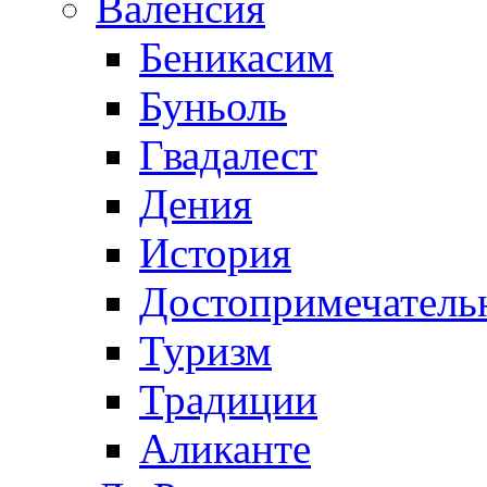
Валенсия
Беникасим
Буньоль
Гвадалест
Дения
История
Достопримечатель
Туризм
Традиции
Аликанте