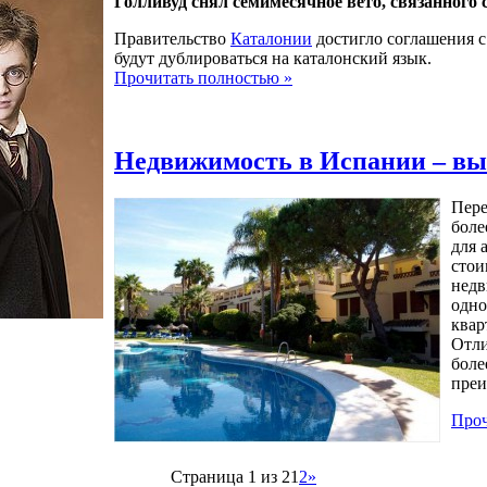
Голливуд снял семимесячное вето, связанного 
Правительство
Каталонии
достигло соглашения 
будут дублироваться на каталонский язык.
Прочитать полностью »
Недвижимость в Испании – вы
Пере
боле
для 
стои
недв
одно
квар
Отли
боле
преи
Проч
Страница 1 из 2
1
2
»