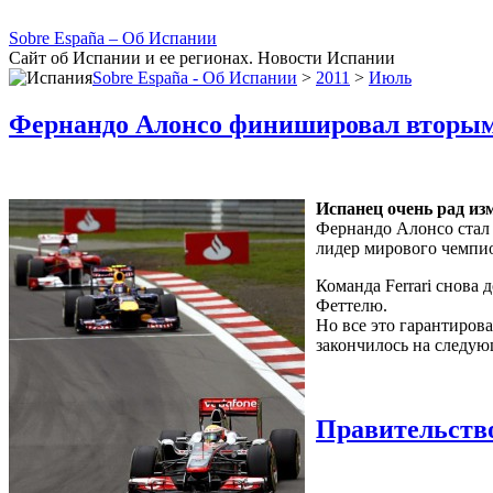
Sobre España – Об Испании
Сайт об Испании и ее регионах. Новости Испании
Sobre España - Об Испании
>
2011
>
Июль
Фернандо Алонсо финишировал вторым
Испанец очень рад изм
Фернандо Алонсо стал 
лидер мирового чемпио
Команда Ferrari снова 
Феттелю.
Но все это гарантиров
закончилось на следую
Правительств