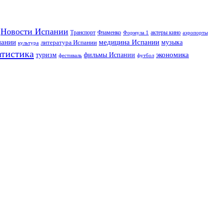
Новости Испании
Транспорт
Фламенко
актеры кино
Формула 1
аэропорты
пании
медицина Испании
музыка
литература Испании
культура
атистика
экономика
туризм
фильмы Испании
фестиваль
футбол