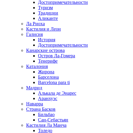
Достопримечательности
Туризм
Традиции
Аликанте
Ла Риоха
Кастилия и Леон
Галисия
История
Достопримечательности
Канарские острова
Остров Ла-Гомера
Тенерифе
Каталония
Жирона
Барселона
Barcelona para ti
Мадрид
Алькала де Энарес
Аранхуэс
Наварра
Страна Басков
Бильбао
Сан-Себастьян
Кастилия Ла Манча
Толедо