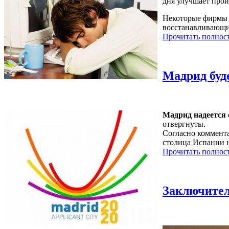
дня улучшает прои
Некоторые фирмы 
восстанавливающий
Прочитать полнос
Мадрид буд
Мадрид надеется 
отвергнуты.
Согласно коммента
столица Испании н
Прочитать полнос
Заключител