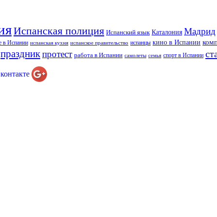
ия
Испанская полиция
Мадрид
Каталония
Испанский язык
ком
кино в Испании
е в Испании
испанцы
испанская кухня
испанское правительство
праздник
ст
протест
работа в Испании
спорт в Испании
самолеты
семья