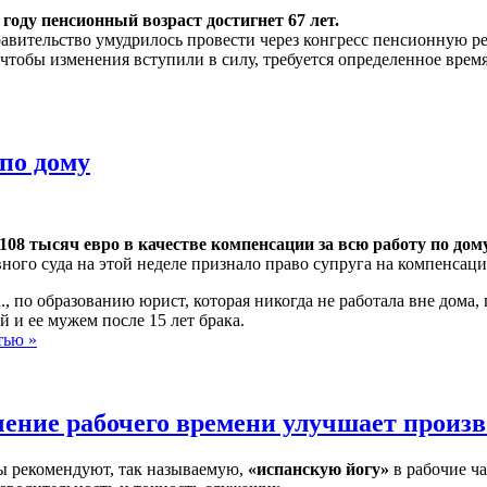
7 году пенсионный возраст достигнет 67 лет.
равительство умудрилось провести через конгресс пенсионную р
чтобы изменения вступили в силу, требуется определенное врем
по дому
08 тысяч евро в качестве компенсации за всю работу по дом
ного суда на этой неделе признало право супруга на компенсацию
, по образованию юрист, которая никогда не работала вне дома,
й и ее мужем после 15 лет брака.
тью »
чение рабочего времени улучшает произ
ы рекомендуют, так называемую,
«испанскую йогу»
в рабочие ча