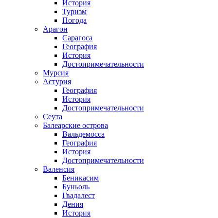
История
Туризм
Погода
Арагон
Сарагоса
География
История
Достопримечательности
Мурсия
Астурия
География
История
Достопримечательности
Сеута
Балеарские острова
Вальдемосса
География
История
Достопримечательности
Валенсия
Беникасим
Буньоль
Гвадалест
Дения
История