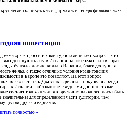
с каталонским законом о кинематографе.
с крупными голливудскими фирмами, и теперь фильмы снова
годная инвестиция
д некоторыми российскими туристами встает вопрос – что
е выгодно: купить дом в Испании на побережье или выбрать
аренды бунгало, домик, вилла в Испании, благо доступная
мость жилья, а также отличные условия кредитования
ижимости в Европе это позволяют. На этот вопрос
значного ответа нет. Два этих варианта – покупка и аренда
тиры в Испании – обладают очевидными достоинствами.
чие состоит только в том, что достоинства одного могут быть
е значительны для определенной части аудитории, чем
мущества другого варианта.
итать полностью »