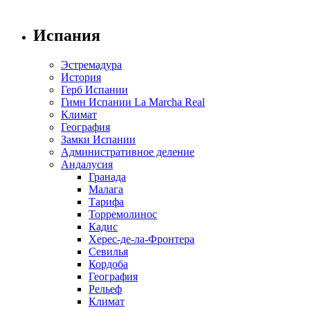
Испания
Эстремадура
История
Герб Испании
Гимн Испании La Marcha Real
Климат
География
Замки Испании
Административное деление
Андалусия
Гранада
Малага
Тарифа
Торремолинос
Кадис
Херес-де-ла-Фронтера
Севилья
Кордоба
География
Рельеф
Климат