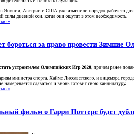
зводительность и точность служащих.
в Японии, Австрии и США уже изменили порядок рабочего дня 
 силы дневной сон, когда они ощутят в этом необходимость.
тью »
ет бороться за право провести Зимние 
стать устроителем Олимпийских Игр 2020
, причем ранее пода
риям министра спорта, Хайме Лиссаветского, и вицемэра город
е намеревается сдаваться и вновь готовит свою кандидатуру.
тью »
ьный фильм о Гарри Поттере будет дубл