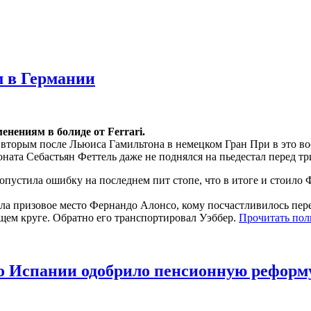
 в Германии
енениям в болиде от Ferrari.
вторым после Льюиса Гамильтона в немецком Гран При в это воскр
ната Себастьян Феттель даже не поднялся на пьедестал перед 
допустила ошибку на последнем пит стопе, что в итоге и стоило 
ала призовое место Фернандо Алонсо, кому посчастливилось пе
щем круге. Обратно его транспортировал Уэббер.
Прочитать пол
о Испании одобрило пенсионную реформ