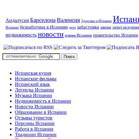
Испан
Барселона
Валенсия
Андалусия
Здоровье в Испании
безработица в Испании
забастовка
законы
запрет на курени
Испании
дети
новости
недвижимость
правительство Испании
пляжи Испании
Испанская кухня
Испанские фильмы
Испанский язык
Легенды Испании
Музыка Испании
Недвижимость в Испании
Новости Испании
Образование в Испании
Отзывы туристов
Персоны Испании
Работа в Испании
Традиции Испании